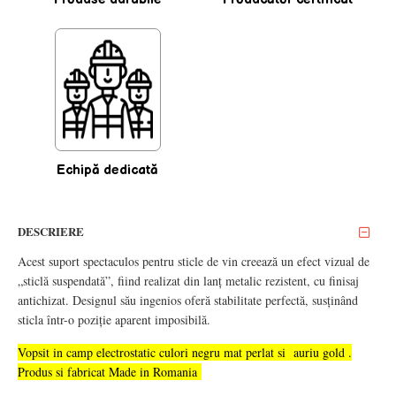
Echipă dedicată
DESCRIERE
Acest suport spectaculos pentru sticle de vin creează un efect vizual de
„sticlă suspendată”, fiind realizat din lanț metalic rezistent, cu finisaj
antichizat. Designul său ingenios oferă stabilitate perfectă, susținând
sticla într-o poziție aparent imposibilă.
Vopsit in camp electrostatic culori negru mat perlat si auriu gold .
Produs si fabricat Made in Romania