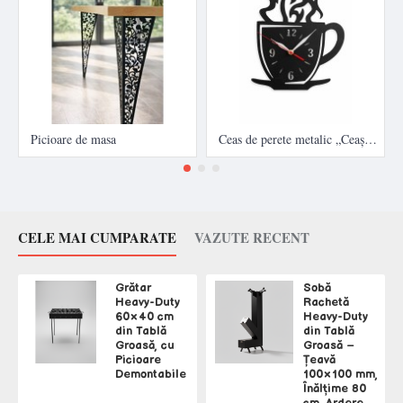
Picioare de masa
Ceas de perete metalic „Ceașcă de cafea” – design modern
CELE MAI CUMPARATE
VAZUTE RECENT
Grătar
Sobă
Heavy-Duty
Rachetă
60×40 cm
Heavy-Duty
din Tablă
din Tablă
Groasă, cu
Groasă –
Picioare
Țeavă
Demontabile
100×100 mm,
Înălțime 80