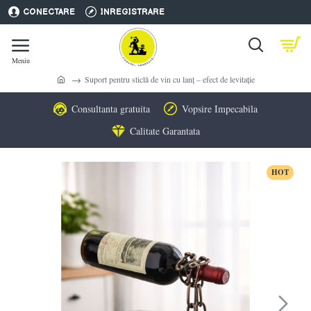
CONECTARE
INREGISTRARE
Suport pentru sticlă de vin cu lanț – efect de levitație
Consultanta gratuita
Vopsire Impecabila
Calitate Garantata
HOT