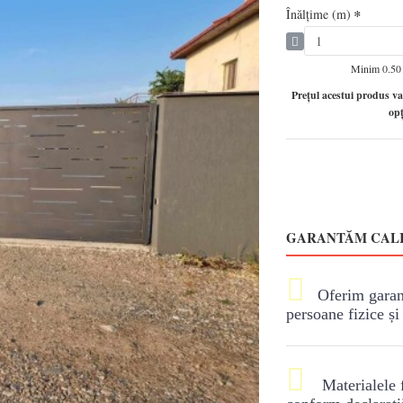
Înălţime (m)
Minim 0.50
Preţul acestui produs va
op
GARANTĂM CALI

Oferim garanț
persoane fizice și

Materialele f