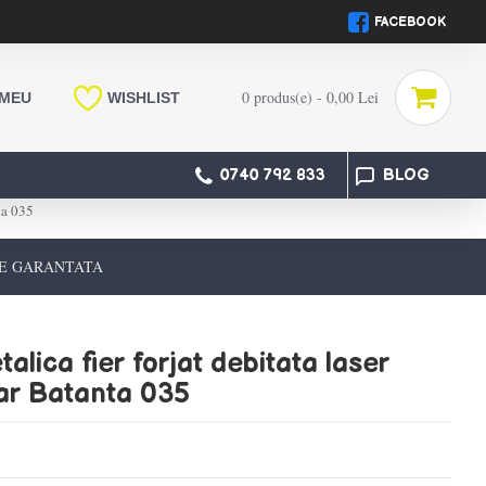
FACEBOOK
0 produs(e) - 0,00 Lei
 MEU
WISHLIST
0740 792 833
BLOG
ta 035
E GARANTATA
alica fier forjat debitata laser
iar Batanta 035