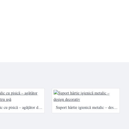
Cuier metalic cu pisică – agățător decorativ pentru ușă
Suport hârtie igienică metalic – design decorativ