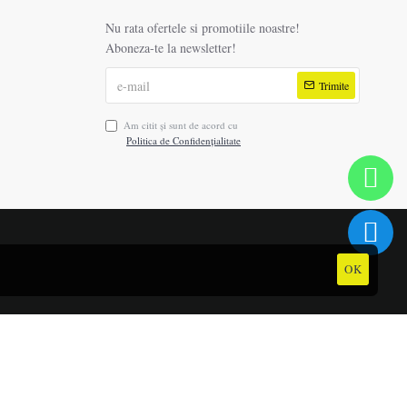
Nu rata ofertele si promotiile noastre!
Aboneza-te la newsletter!
Trimite
Am citit şi sunt de acord cu
Politica de Confidențialitate
OK