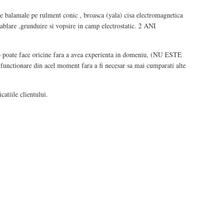
balamale pe rulment conic , broasca (yala) cisa electromagnetica
 Sablare ,grunduire si vopsire in camp electrostatic. 2 ANI
t o poate face oricine fara a avea experienta in domeniu, (NU ESTE
ctionare din acel moment fara a fi necesar sa mai cumparati alte
atiile clientului.