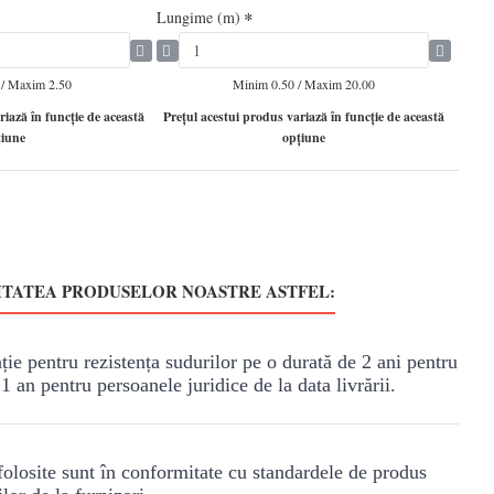
Lungime (m)
 / Maxim 2.50
Minim 0.50 / Maxim 20.00
riază în funcţie de această
Preţul acestui produs variază în funcţie de această
ţiune
opţiune
TATEA PRODUSELOR NOASTRE ASTFEL:
ie pentru rezistența sudurilor pe o durată de 2 ani pentru
 1 an pentru persoanele juridice de la data livrării.
olosite sunt în conformitate cu standardele de produs