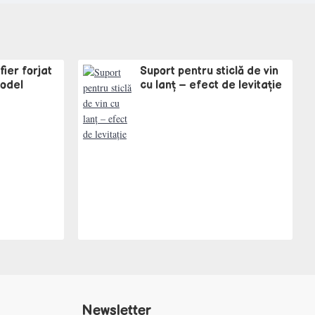
ier forjat
Suport pentru sticlă de vin
Model
cu lanț – efect de levitație
Newsletter