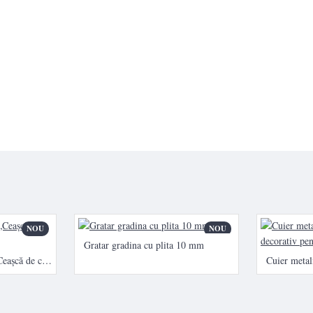
NOU
NOU
Gratar gradina cu plita 10 mm
Ceas de perete metalic „Ceașcă de cafea” – design modern