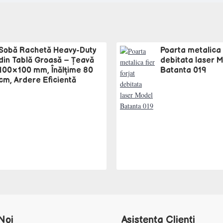
Sobă Rachetă Heavy-Duty
Poarta metalica f
din Tablă Groasă – Țeavă
debitata laser 
100×100 mm, Înălțime 80
Batanta 019
cm, Ardere Eficientă
Noi
Asistenta Clienti