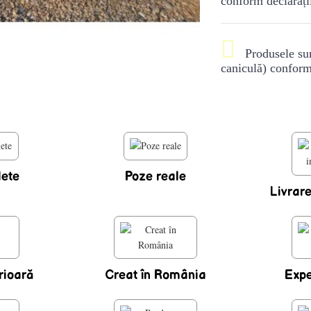
conform declarații

Produsele sunt
caniculă) conform 
lete
Poze reale
Livrare
rioară
Creat în România
Expe