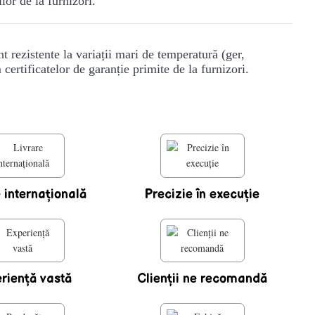
lor de la furnizori.
 rezistente la variații mari de temperatură (ger,
certificatelor de garanție primite de la furnizori.
 internaţională
Precizie în execuţie
rienţă vastă
Clienţii ne recomandă