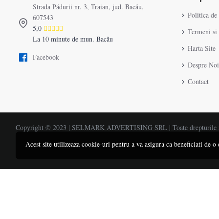
Strada Pădurii nr. 3, Traian, jud. Bacău,
Politica de
607543
5,0
Termeni si 
La 10 minute de mun. Bacău
Harta Site
Facebook
Despre Noi
Contact
Copyright © 2023 | SELMARK ADVERTISING SRL | Toate drepturile r
Acest site utilizeaza cookie-uri pentru a va asigura ca beneficiati de o