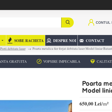
CONTUL
SOBE RACHETA
DESPRE NOI
CONTACT
Porti debitate laser
Poarta metalica fier forjat debitata laser Model liniar Batan
ANTA GRATUITA
VOPSIRE IMPECABILA
CALITAT
Poarta met
Model lin
650,00 Lei