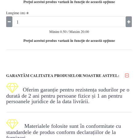
Preţul acestui produs variază în funcţie de această opţiune
Lungime (m)
Minim 0.50 / Maxim 20.00
Preţul acestui produs variază în funcţie de această opţiune
GARANTĂM CALITATEA PRODUSELOR NOASTRE ASTFEL:

Oferim garanție pentru rezistența sudurilor pe o
durată de 2 ani pentru persoane fizice și 1 an pentru
persoanele juridice de la data livrării.

Materialele folosite sunt în conformitate cu
standardele de produs conform declarațiilor de la
furnizori.