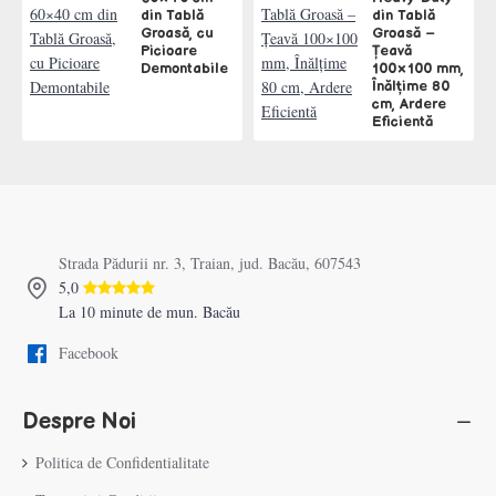
din Tablă
din Tablă
Groasă, cu
Groasă –
Picioare
Țeavă
Demontabile
100×100 mm,
Înălțime 80
cm, Ardere
Eficientă
Strada Pădurii nr. 3, Traian, jud. Bacău, 607543
5,0
La 10 minute de mun. Bacău
Facebook
Despre Noi
Politica de Confidentialitate