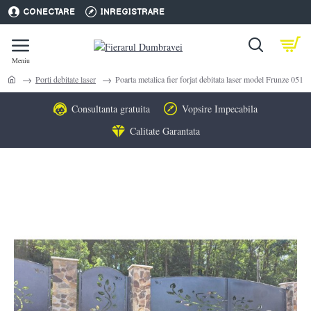
CONECTARE
INREGISTRARE
Porti debitate laser
Poarta metalica fier forjat debitata laser model Frunze 051
Consultanta gratuita
Vopsire Impecabila
Calitate Garantata