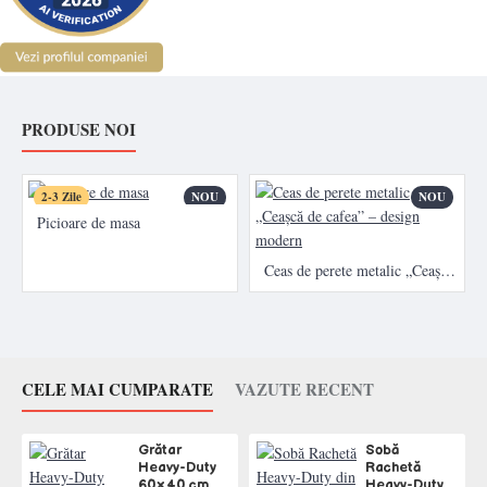
PRODUSE NOI
2-3 Zile
NOU
NOU
Picioare de masa
Ceas de perete metalic „Ceașcă de cafea” – design modern
CELE MAI CUMPARATE
VAZUTE RECENT
Grătar
Sobă
Heavy-Duty
Rachetă
60×40 cm
Heavy-Duty